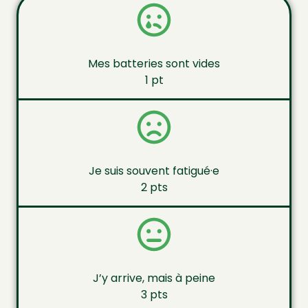
Mes batteries sont vides
1 pt
Je suis souvent fatigué­·e
2 pts
J’y arrive, mais à peine
3 pts