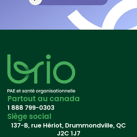
Partout au canada
1 888 799-0303
Siège social
137-B, rue Hériot, Drummondville, QC
J2C 1J7