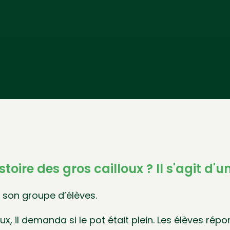
toire des gros cailloux ? Il s'agit d
 son groupe d’élèves.
ux, il demanda si le pot était plein. Les élèves répo