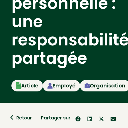
personnelle :
une
responsabilit
partagée
Article
Employé
Organisation
Retour
Partager sur