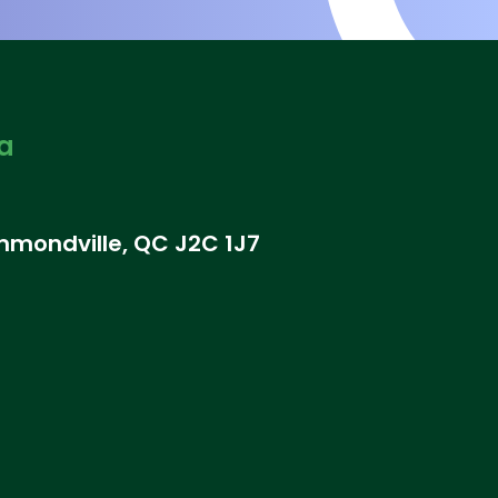
a
ummondville, QC J2C 1J7